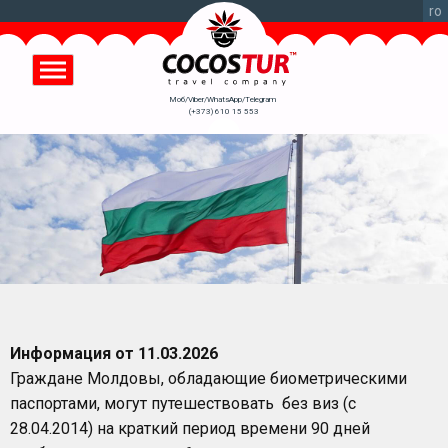
Перейти
ro
к
основному
содержанию
Моб/Viber/WhatsApp/Telegram
(+373) 610 15 553
Информация от 11.03.2026
Граждане Молдовы, обладающие биометрическими
паспортами, могут путешествовать без виз (с
28.04.2014) на краткий период времени 90 дней