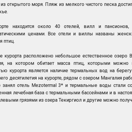
из открытого моря. Пляж из мелкого чистого песка достиг
жье.
орте находится около 40 отелей, вилл и пансионов,
атическими ценами. Все отели и виллы названы женск
я птиц.
е курорта расположено небольшое естественное озеро В
ия, на котором обитает масса птиц, которыми можно 
ью курорта является наличие термальных вод на берегу
его десятилетия на курорте, рядом с озером Мангалия раб
 занял отель Mezotermal 3* и термальные воды стали с
нная лечебная база с термальными бассейнами и в наст
левыми грязями из озера Текиргиол и другие можно получ