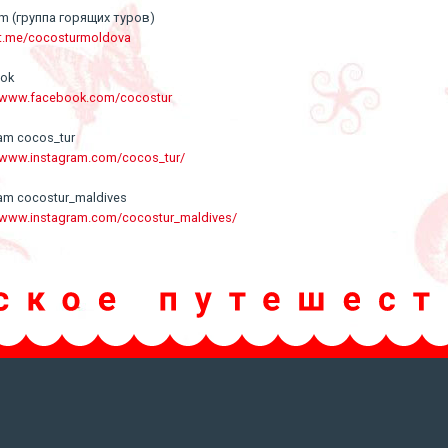
am (группа горящих туров)
/t.me/cocosturmoldova
ook
//www.facebook.com/cocostur
ram cocos_tur
//www.instagram.com/cocos_tur/
ram cocostur_maldives
//www.instagram.com/cocostur_maldives/