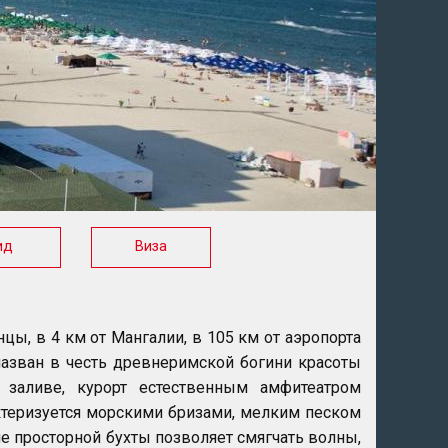
ид
Виза
нцы, в 4 км от Мангалии, в 105 км от аэропорта
 назван в честь древнеримской богини красоты
заливе, курорт естественным амфитеатром
актеризуется морскими бризами, мелким песком
е просторной бухты позволяет смягчать волны,