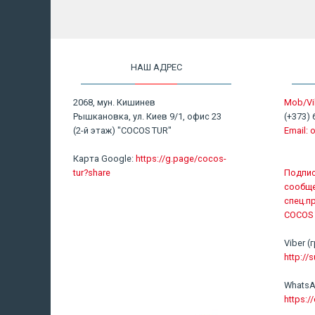
НАШ АДРЕС
2068, мун. Кишинев
Mob/Vi
Рышкановка, ул. Киев 9/1, офис 23
(+373) 
(2-й этаж) "COCOS TUR"
Email:
o
Карта Google:
https://g.page/cocos-
tur?share
Подпис
сообще
спец.п
COCOS 
Viber
http://s
WhatsA
https: