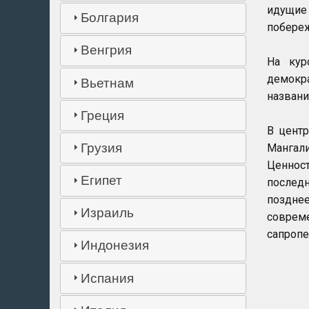
идущие 
Болгария
побере
Венгрия
На кур
демокр
Вьетнам
названи
Греция
В центр
Грузия
Мангал
Ценност
Египет
последн
позднее
Израиль
совреме
сапропе
Индонезия
Испания