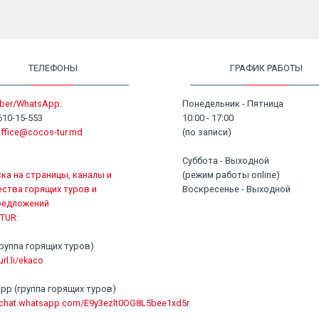
ТЕЛЕФОНЫ
ГРАФИК РАБОТЫ
ber/WhatsApp:
Понедельник - Пятница
610-15-553
10:00 - 17:00
ffice@cocos-tur.md
(по записи)
Суббота - Выходной
ка на страницы, каналы и
(режим работы online)
ства горящих туров и
Воскресенье - Выходной
редложений
TUR:
 (группа горящих туров)
url.li/ekaco
pp (группа горящих туров)
//chat.whatsapp.com/E9y3ezlt0OG8L5bee1xd5r