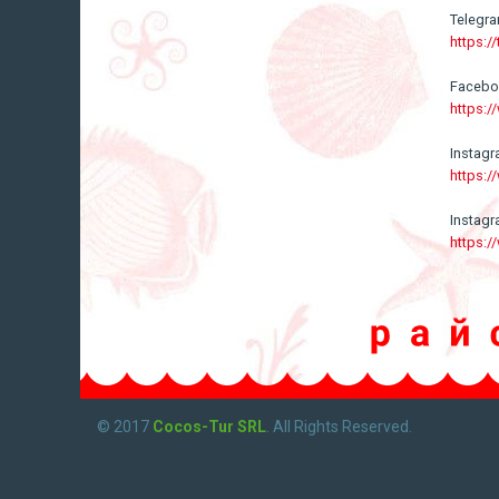
Telegr
https:/
Faceb
https:
Instag
https:
Instag
https:
© 2017
Cocos-Tur SRL
. All Rights Reserved.