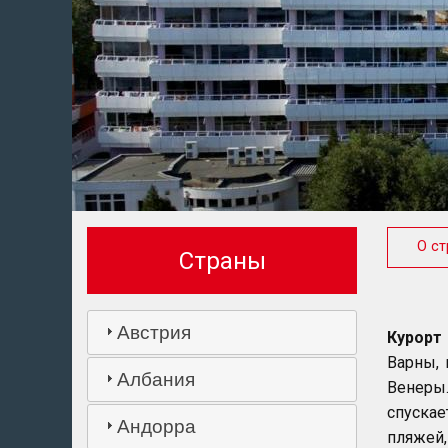
О ст
Страны
Австрия
Курорт
Варны, 
Албания
Венеры
спускае
Андорра
пляжей,