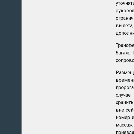
уточня
руково
огранич
вылета,
дополни
Трансфе
багаж.
сопрово
Размеще
времени
прерога
случае
хранить
вне сей
номер и
массаж 
приезда