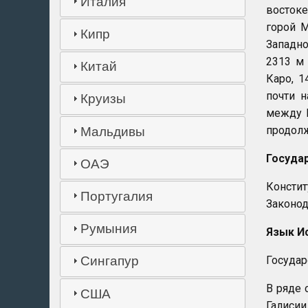
Италия
восток
горой 
Кипр
Западно
2313 м 
Китай
Каро, 1
почти 
Круизы
между П
продолж
Мальдивы
Госуда
ОАЭ
Консти
Португалия
Законод
Румыния
Язык И
Государ
Сингапур
В ряде 
США
Галиси