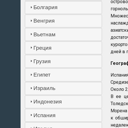
остров
Болгария
горнол
Множес
Венгрия
наслаж
азиатс
Вьетнам
достат
курорто
Греция
дней в 
Грузия
Геогра
Египет
Испани
Средизе
Израиль
Около 2
В ее ц
Индонезия
Толедс
Морена 
Испания
к обшир
недалек