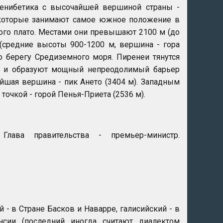
Пенибетика с высочайшей вершиной страны -
, которые занимают самое южное положение в
ого плато. Местами они превышают 2100 м (до
(средние высоты 900-1200 м, вершина - гора
о берегу Средиземного моря. Пиренеи тянутся
ва и образуют мощный непреодолимый барьер
шая вершина - пик Ането (3404 м). Западным
чкой - горой Пенья-Приета (2536 м).
 Глава правительства - премьер-министр.
- в Стране Басков и Наварре, галисийский - в
енсии (последний иногда считают диалектом