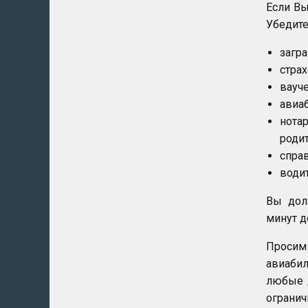
Если Вы
Убедите
загра
страх
вауче
авиа
нота
родит
справ
водит
Вы долж
минут д
Просим
авиабил
любые 
огранич