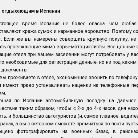
 отдыхающим в Испании
стоящее время Испания не более опасна, чем любая
ставляют кража сумок и карманное воровство. Поэтому с
г. Если же вы намерены совершить крупную покупку, не 
ать проезжающие мимо воры-мотоциклисты. Все ценные ве
ащие отеля при вашем заселении могут потребовать у вас
его необходимые для регистрации данные, но ни под каким
 документы.
вы проживаете в отеле, экономичнее звонить по телефону
и имеют право устанавливать наценки на телефонные пе
ом.
ршая по Испании автомобильную поездку на дальнее р
шествие таким образом, чтобы с 2-х до 4-х часов дня нах
ть, и большинство автотуристов (и, самое главное, водит
ранах, а вы с ветерком сможете промчаться по почти пуст
ещено фотографировать на военных базах, в района