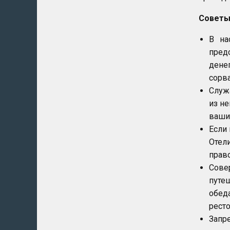
Советы
В на
пред
дене
сорв
Служ
из н
ваши
Если 
Отел
прав
Сове
путе
обеда
ресто
Запр