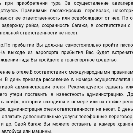
ть при приобретении тура. За осуществление авиапере
дствуясь Правилами пассажирских перевозок, некото
ивают ее ответственность или освобождают от нее. По 
 задержку рейса, сохранность багажа, в соответствии 
тельной ответственности не несет.
р.По прибытии Вы должны самостоятельно пройти паспо
 На выходе из аэропорта прибытия Вас будет встреча
ждении гида Вы пройдете в транспортное средство.
ние в отеле.В соответствии с международными правилами, 
. В день приезда расселение в номера осуществляется 
тивой администрации отеля. Рекомендуется сдавать клю
 его утери поставить в известность администрацию. Д
 в сейфе, который находится в номере или на стойке реги
фа, администрация отеля ответственности не несет. В ден
 оплатить дополнительные услуги: телефонные переговоры,
и др. Свой багаж Вы можете оставить в камере хранени
 автобуса или машины.