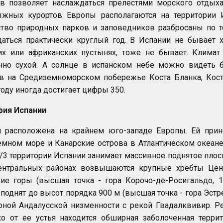
ов позволяет наслаждаться прелестями морского отдых
ыжных курортов Европы располагаются на территории 
тво природных парков и заповедников разбросаны по т
даться практически круглый год. В Испании не бывает
ких или африканских пустынях, тоже не бывает. Клима
очно сухой. А солнце в испанском небе можно видеть 
в на Средиземноморском побережье Коста Бланка, Кост
году иногда достигает цифры 350.
фия Испании
я расположена на крайнем юго-западе Европы. Ей прин
мном море и Канарские острова в Атлантическом океане.
/3 территории Испании занимает массивное поднятое пло
ентральных районах возвышаются крупные хребты Це
кие горы (высшая точка - гора Корочо-де-Росигальдо,
поднят до высот порядка 900 м (высшая точка - гора Эстр
ной Андалусской низменности с рекой Гвадалквивир. Ре
о от ее устья находится обширная заболоченная терри