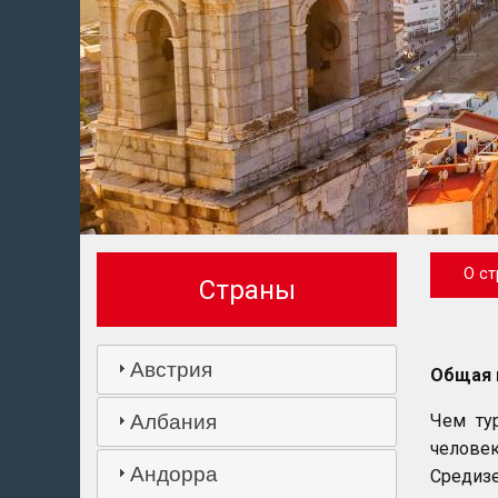
О ст
Страны
Австрия
Общая 
Чем тур
Албания
человек
Андорра
Средизе