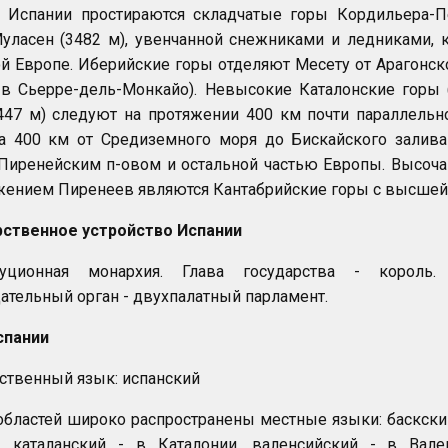
е Испании простираются складчатые горы Кордильера-
Муласен (3482 м), увенчанной снежниками и ледниками
й Европе. Иберийские горы отделяют Месету от Арагонск
в Сьерре-дель-Монкайо). Невысокие Каталонские горы 
447 м) следуют на протяжении 400 км почти параллельн
на 400 км от Средиземного моря до Бискайского зали
иренейским п-овом и остальной частью Европы. Высочай
ением Пиренеев являются Кантабрийские горы с высшей то
рственное устройство Испании
туционная монархия. Глава государства - король.
ательный орган - двухпалатный парламент.
спании
ственный язык: испанский
областей широко распространены местные языки: баскский 
и, каталанский - в Каталонии, валенсийский - в Вал