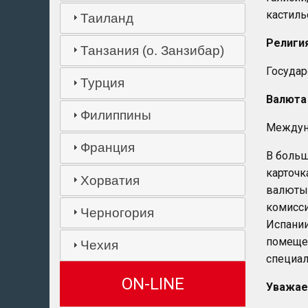
кастиль
Таиланд
Религи
Танзания (о. Занзибар)
Государ
Турция
Валюта
Филиппины
Междуна
Франция
В больш
карточк
Хорватия
валюты,
комисси
Черногория
Испании
помеще
Чехия
специал
ON-LINE
Уважае