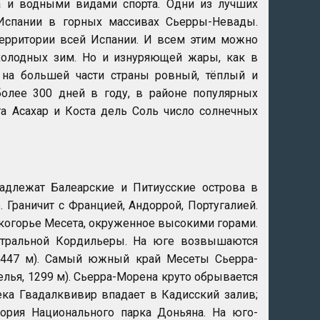
а и водными видами спорта. Одни из лучших
Испании в горных массивах Сьерры-Невады.
ерритории всей Испании. И всем этим можно
 холодных зим. Но и изнуряющей жары, как в
т на большей части страны ровный, тёплый и
более 300 дней в году, в районе популярных
а Асахар и Коста дель Соль число солнечных
адлежат Балеарские и Питиусские острова в
 Граничит с Францией, Андоррой, Португалией.
скогорье Месета, окруженное высокими горами.
нтральной Кордильеры. На юге возвышаются
 1447 м). Самый южный край Месеты Сьерра-
елья, 1299 м). Сьерра-Морена круто обрывается
ка Гвадалквивир впадает в Кадисский залив;
тория Национального парка Доньяна. На юго-