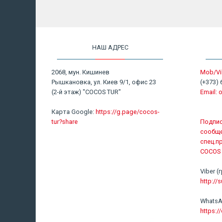
НАШ АДРЕС
2068, мун. Кишинев
Mob/Vi
Рышкановка, ул. Киев 9/1, офис 23
(+373) 
(2-й этаж) "COCOS TUR"
Email:
o
Карта Google:
https://g.page/cocos-
tur?share
Подпис
сообще
спец.п
COCOS 
Viber
http://s
WhatsA
https: