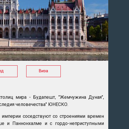
ид
Виза
столиц мира - Будапешт, "Жемчужина Дуная",
аследия человечества" ЮНЕСКО.
й империи соседствуют со строениями времен
ше и Паннонхалме и с гордо-неприступными