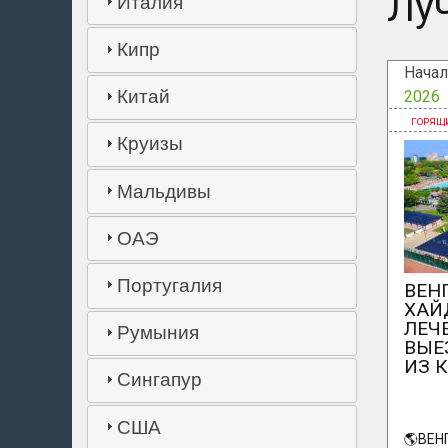
Лу
Италия
Кипр
Начал
Китай
2026
Круизы
Мальдивы
ОАЭ
Португалия
ВЕН
ХАЙ
ЛЕЧ
Румыния
ВЫЕ
ИЗ 
Сингапур
США
🌎ВЕН