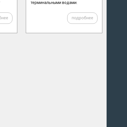
т
терминальными водами.
бнее
подробнее