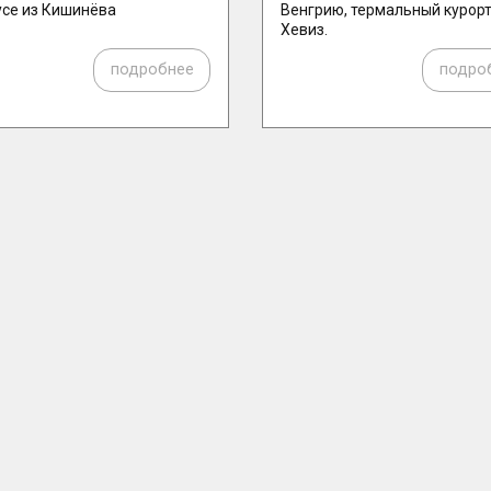
усе из Кишинёва
Венгрию, термальный курор
Хевиз.
подробнее
подро