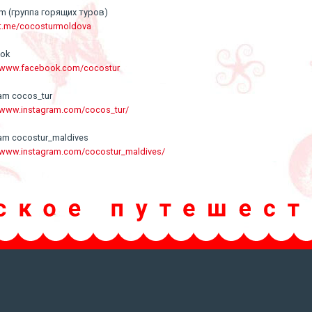
am (группа горящих туров)
/t.me/cocosturmoldova
ook
//www.facebook.com/cocostur
ram cocos_tur
//www.instagram.com/cocos_tur/
ram cocostur_maldives
//www.instagram.com/cocostur_maldives/