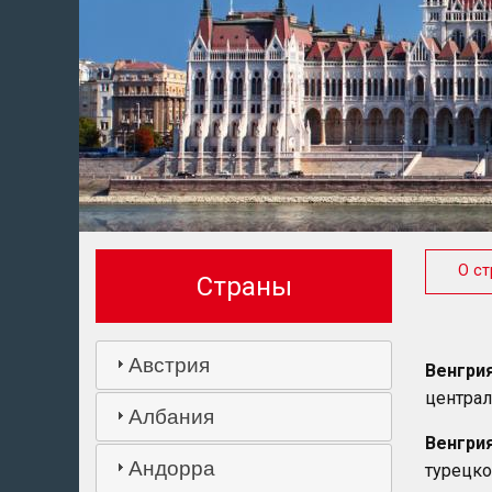
О ст
Страны
Австрия
Венгри
централ
Албания
Венгри
Андорра
турецк