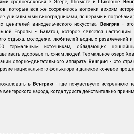
тями средневековья в Эгере, Шюмеге и Шиклоше.
Вен
ов, которые все же сохранилось вопреки вихрям истор
 ее уникальными виноградниками, пещерами и погребами
ых ценителей винодельческого искусства.
Венгрия
- это
льной Европы - Балатон, которое является настоящим
го отдыха, молодежи, любителей водных развлечений и 
00 термальным источникам, обладающих ценнейш
авливать здоровье тысячам людей. Термальное озеро Хе
аний опорно-двигательного аппарата.
Венгрия
- это стра
разие национального фольклора и далёкое кочевое прошл
пожаловать в
Венгрию
- где почувствуете искреннюю те
 венгерского народа, когда туриста действительно приним