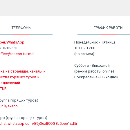
ТЕЛЕФОНЫ
ГРАФИК РАБОТЫ
ber/WhatsApp:
Понедельник - Пятница
610-15-553
10:00 - 17:00
ffice@cocos-tur.md
(по записи)
Суббота - Выходной
ка на страницы, каналы и
(режим работы online)
ства горящих туров и
Воскресенье - Выходной
редложений
TUR:
 (группа горящих туров)
url.li/ekaco
pp (группа горящих туров)
//chat.whatsapp.com/E9y3ezlt0OG8L5bee1xd5r