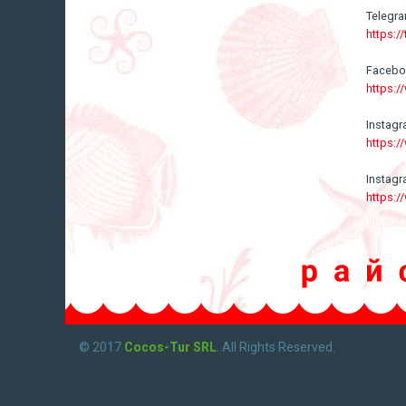
Telegr
https:/
Faceb
https:
Instag
https:
Instag
https:
© 2017
Cocos-Tur SRL
. All Rights Reserved.