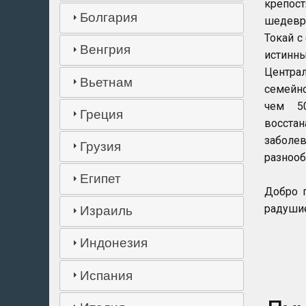
крепос
Болгария
шедевр
Токай с
Венгрия
истинн
Центра
Вьетнам
семейно
чем 5
Греция
восстан
заболев
Грузия
разнооб
Египет
Добро 
радушие
Израиль
Индонезия
Испания