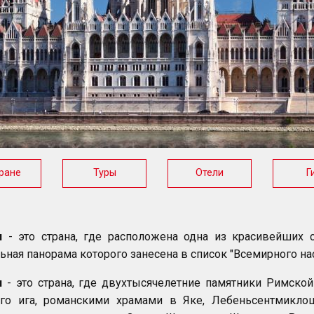
ране
Туры
Отели
Г
я
- это страна, где расположена одна из красивейших 
ьная панорама которого занесена в список "Всемирного н
я
- это страна, где двухтысячелетние памятники Римско
ого ига, романскими храмами в Яке, Лебеньсентмикло